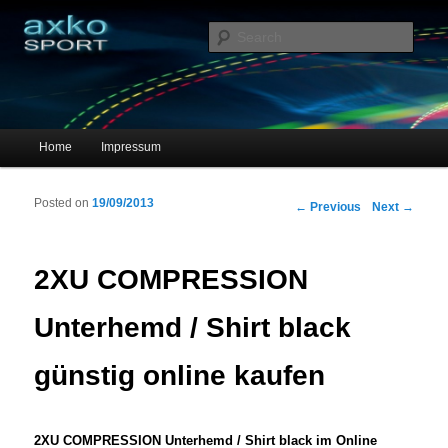
Sportschuhe, Sneakers & Laufschuhe – Shopping Guide
Sear
axko-sport – Sportschuhe online
Main menu
Home
Impressum
Skip to primary content
Skip to secondary content
Posted on
19/09/2013
Post navigation
←
Previous
Next
→
2XU COMPRESSION
Unterhemd / Shirt black
günstig online kaufen
2XU COMPRESSION Unterhemd / Shirt black im Online