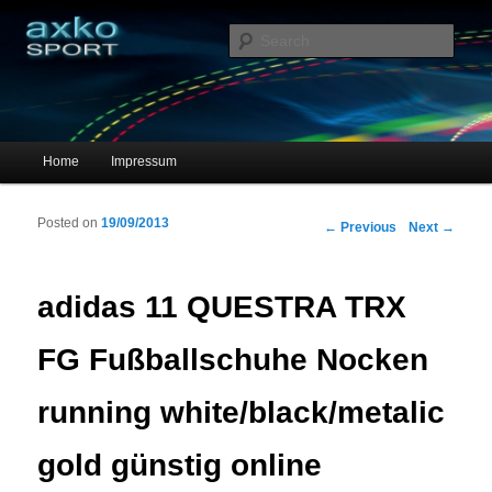
Sportschuhe, Sneakers & Laufschuhe – Shopping Guide
Sear
axko-sport – Sportschuhe online
Main menu
Home
Impressum
Skip to primary content
Skip to secondary content
Posted on
19/09/2013
Post navigation
←
Previous
Next
→
adidas 11 QUESTRA TRX
FG Fußballschuhe Nocken
running white/black/metalic
gold günstig online