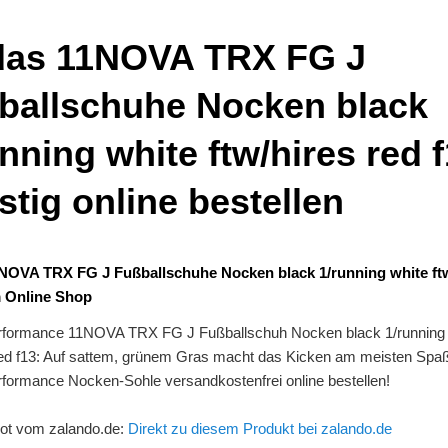
das 11NOVA TRX FG J
ballschuhe Nocken black
nning white ftw/hires red 
stig online bestellen
NOVA TRX FG J Fußballschuhe Nocken black 1/running white ftw
m Online Shop
rformance 11NOVA TRX FG J Fußballschuh Nocken black 1/running 
 red f13: Auf sattem, grünem Gras macht das Kicken am meisten Spaß
rformance Nocken-Sohle versandkostenfrei online bestellen!
ot vom zalando.de:
Direkt zu diesem Produkt bei zalando.de