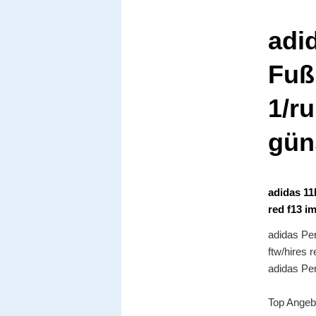
adi
Fuß
1/ru
gün
adidas 11
red f13 i
adidas Pe
ftw/hires
adidas Pe
Top Angeb