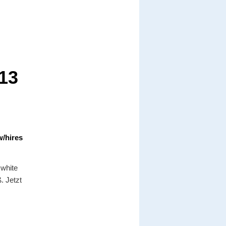
f13
/hires
white
. Jetzt