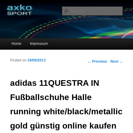
Sportschuhe, Sneakers & Laufschuhe – Shopping Guide
Sear
axko-sport – Sportschuhe online
Main menu
Home
Impressum
Skip to primary content
Skip to secondary content
Posted on
19/09/2013
Post navigation
←
Previous
Next
→
adidas 11QUESTRA IN
Fußballschuhe Halle
running white/black/metallic
gold günstig online kaufen