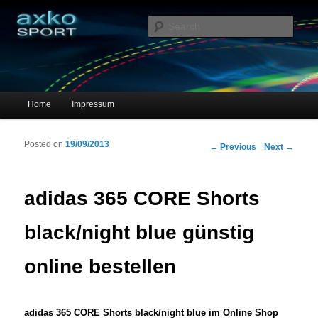
Sportschuhe, Sneakers & Laufschuhe – Shopping Guide
Sear
axko-sport – Sportschuhe online
Main menu
Home
Impressum
Skip to primary content
Skip to secondary content
Posted on
19/09/2013
Post navigation
←
Previous
Next
→
adidas 365 CORE Shorts
black/night blue günstig
online bestellen
adidas 365 CORE Shorts black/night blue im Online Shop