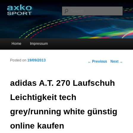
Sportschuhe, Sneakers & Laufschuhe – Shopping Guide
Sear
axko-sport – Sportschuhe online
Main menu
Home
Impressum
Skip to primary content
Skip to secondary content
Posted on
19/09/2013
Post navigation
←
Previous
Next
→
adidas A.T. 270 Laufschuh
Leichtigkeit tech
grey/running white günstig
online kaufen