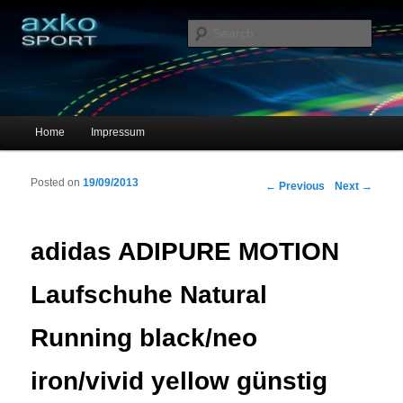
Sportschuhe, Sneakers & Laufschuhe – Shopping Guide
Sear
axko-sport – Sportschuhe online
Main menu
Home
Impressum
Skip to primary content
Skip to secondary content
Posted on
19/09/2013
Post navigation
←
Previous
Next
→
adidas ADIPURE MOTION
Laufschuhe Natural
Running black/neo
iron/vivid yellow günstig