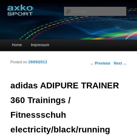
Sportschuhe, Sneakers & Laufschuhe – Shopping Guide
Sear
axko-sport – Sportschuhe online
Main menu
Home
Impressum
Skip to primary content
Skip to secondary content
Posted on
19/09/2013
Post navigation
←
Previous
Next
→
adidas ADIPURE TRAINER
360 Trainings /
Fitnessschuh
electricity/black/running