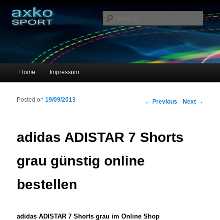
Sportschuhe, Sneakers & Laufschuhe – Shopping Guide
Sear
axko-sport – Sportschuhe online
Main menu
Home
Impressum
Skip to primary content
Skip to secondary content
Posted on
19/09/2013
Post navigation
←
Previous
Next
→
adidas ADISTAR 7 Shorts
grau günstig online
bestellen
adidas ADISTAR 7 Shorts grau im Online Shop