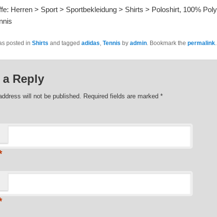
fe: Herren > Sport > Sportbekleidung > Shirts > Poloshirt, 100% Poly
nnis
as posted in
Shirts
and tagged
adidas
,
Tennis
by
admin
. Bookmark the
permalink
.
 a Reply
address will not be published. Required fields are marked
*
*
*