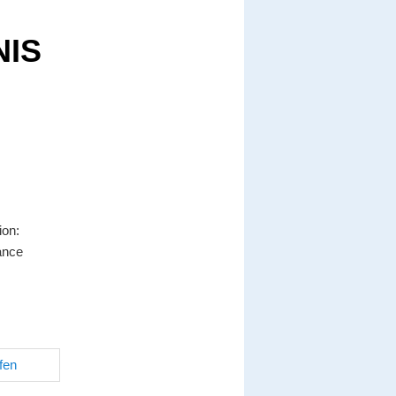
NIS
on:
ance