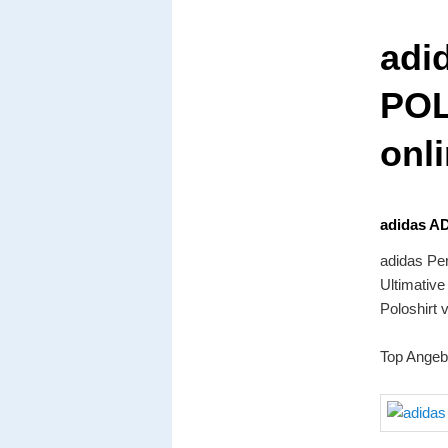
adi
POL
onl
adidas A
adidas P
Ultimativ
Poloshirt 
Top Angeb