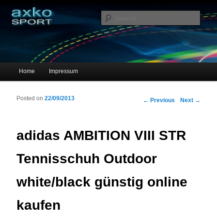
Sportschuhe, Sneakers & Laufschuhe – Shopping Guide
Sear
axko-sport – Sportschuhe online
Main menu
Home
Impressum
Skip to primary content
Skip to secondary content
Posted on
22/09/2013
Post navigation
←
Previous
Next
→
adidas AMBITION VIII STR
Tennisschuh Outdoor
white/black günstig online
kaufen