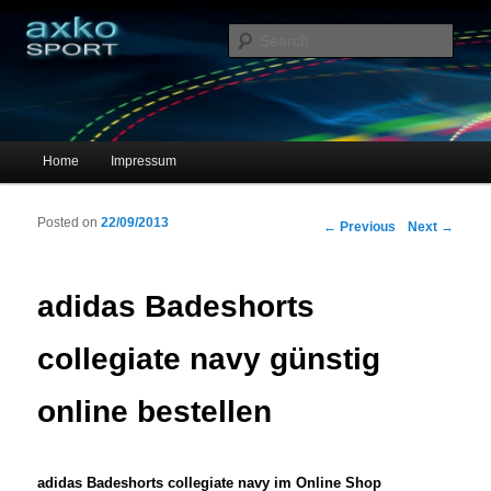
Sportschuhe, Sneakers & Laufschuhe – Shopping Guide
Sear
axko-sport – Sportschuhe online
Main menu
Home
Impressum
Skip to primary content
Skip to secondary content
Posted on
22/09/2013
Post navigation
←
Previous
Next
→
adidas Badeshorts
collegiate navy günstig
online bestellen
adidas Badeshorts collegiate navy im Online Shop