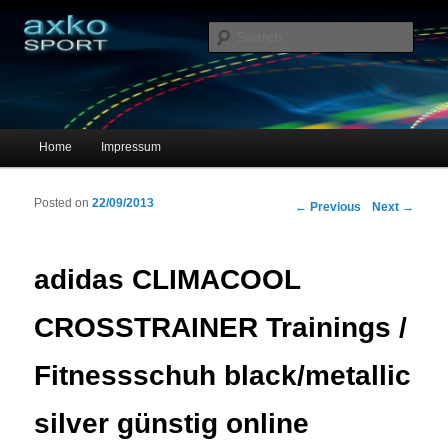
Sportschuhe, Sneakers & Laufschuhe – Shopping Guide
Sear
axko-sport – Sportschuhe online
Main menu
Home
Impressum
Skip to primary content
Skip to secondary content
Posted on
22/09/2013
Post navigation
←
Previous
Next
→
adidas CLIMACOOL
CROSSTRAINER Trainings /
Fitnessschuh black/metallic
silver günstig online