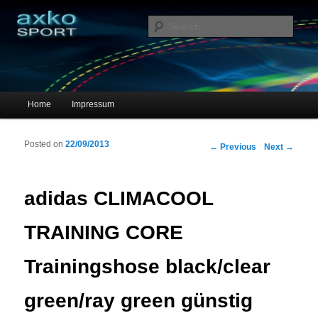
Sportschuhe, Sneakers & Laufschuhe – Shopping Guide
Sear
axko-sport – Sportschuhe online
Main menu
Home
Impressum
Skip to primary content
Skip to secondary content
Posted on
22/09/2013
Post navigation
←
Previous
Next
→
adidas CLIMACOOL
TRAINING CORE
Trainingshose black/clear
green/ray green günstig