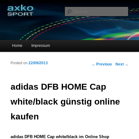
Sportschuhe, Sneakers & Laufschuhe – Shopping Guide
Sear
axko-sport – Sportschuhe online
Main menu
Home
Impressum
Skip to primary content
Skip to secondary content
Posted on
22/09/2013
Post navigation
←
Previous
Next
→
adidas DFB HOME Cap
white/black günstig online
kaufen
adidas DFB HOME Cap white/black im Online Shop