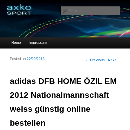
Sportschuhe, Sneakers & Laufschuhe – Shopping Guide
Sear
axko-sport – Sportschuhe online
Main menu
Home
Impressum
Skip to primary content
Skip to secondary content
Posted on
22/09/2013
Post navigation
←
Previous
Next
→
adidas DFB HOME ÖZIL EM
2012 Nationalmannschaft
weiss günstig online
bestellen