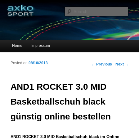
Sportschuhe, Sneakers & Laufschuhe – Shopping Guide
Sear
axko-sport – Sportschuhe online
Main menu
Home
Impressum
Skip to primary content
Skip to secondary content
Posted on
08/10/2013
Post navigation
←
Previous
Next
→
AND1 ROCKET 3.0 MID
Basketballschuh black
günstig online bestellen
AND1 ROCKET 3.0 MID Basketballschuh black im Online