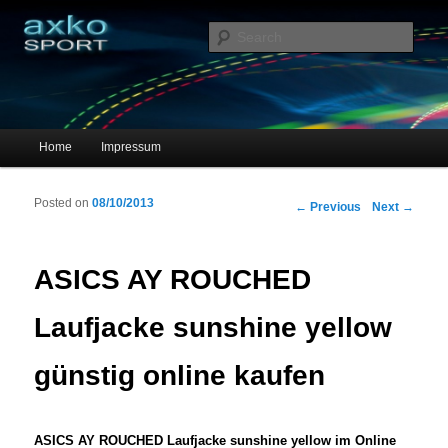
Sportschuhe, Sneakers & Laufschuhe – Shopping Guide
Sear
axko-sport – Sportschuhe online
Main menu
Home
Impressum
Skip to primary content
Skip to secondary content
Posted on
08/10/2013
Post navigation
←
Previous
Next
→
ASICS AY ROUCHED
Laufjacke sunshine yellow
günstig online kaufen
ASICS AY ROUCHED Laufjacke sunshine yellow im Online