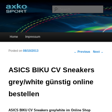
Sportschuhe, Sneakers & Laufschuhe – Shopping Guide
Sear
axko-sport – Sportschuhe online
Main menu
Home
Impressum
Skip to primary content
Skip to secondary content
Posted on
08/10/2013
Post navigation
←
Previous
Next
→
ASICS BIKU CV Sneakers
grey/white günstig online
bestellen
ASICS BIKU CV Sneakers grey/white im Online Shop