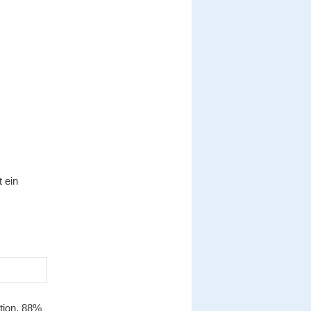
t ein
tion, 88%