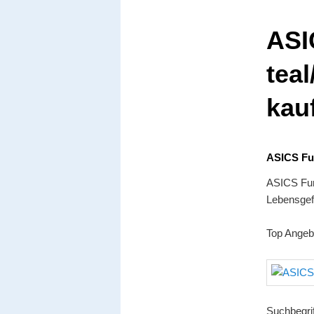
ASI
teal
kau
ASICS Fun
ASICS Funk
Lebensgefü
Top Angeb
Suchbegrif