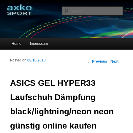
Sportschuhe, Sneakers & Laufschuhe – Shopping Guide
Sear
axko-sport – Sportschuhe online
Main menu
Home
Impressum
Skip to primary content
Skip to secondary content
Posted on
08/10/2013
Post navigation
←
Previous
Next
→
ASICS GEL HYPER33
Laufschuh Dämpfung
black/lightning/neon neon
günstig online kaufen