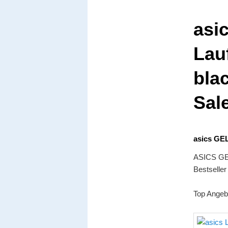
asi
Lau
bla
Sal
asics GE
ASICS GEL
Bestselle
Top Angeb