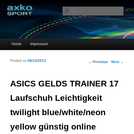
Sportschuhe, Sneakers & Laufschuhe – Shopping Guide
Sear
axko-sport – Sportschuhe online
Main menu
Home
Impressum
Skip to primary content
Skip to secondary content
Posted on
08/10/2013
Post navigation
←
Previous
Next
→
ASICS GELDS TRAINER 17
Laufschuh Leichtigkeit
twilight blue/white/neon
yellow günstig online