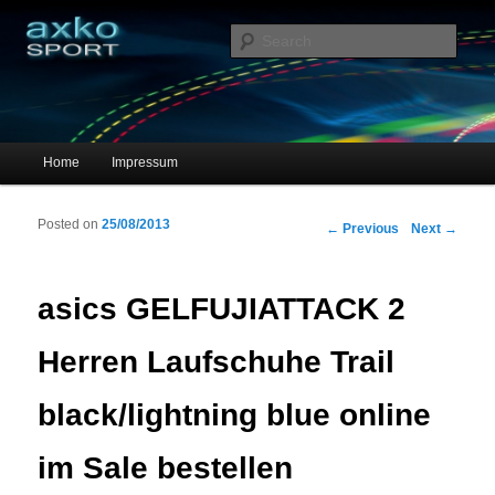
Sportschuhe, Sneakers & Laufschuhe – Shopping Guide
Sear
axko-sport – Sportschuhe online
Main menu
Home
Impressum
Skip to primary content
Skip to secondary content
Posted on
25/08/2013
Post navigation
←
Previous
Next
→
asics GELFUJIATTACK 2
Herren Laufschuhe Trail
black/lightning blue online
im Sale bestellen