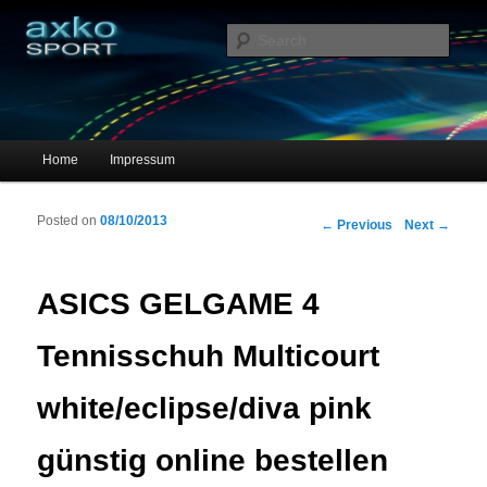
Sportschuhe, Sneakers & Laufschuhe – Shopping Guide
Sear
axko-sport – Sportschuhe online
Main menu
Home
Impressum
Skip to primary content
Skip to secondary content
Posted on
08/10/2013
Post navigation
←
Previous
Next
→
ASICS GELGAME 4
Tennisschuh Multicourt
white/eclipse/diva pink
günstig online bestellen