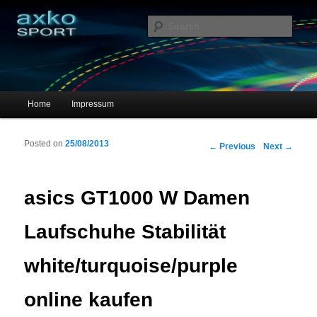
Sportschuhe, Sneakers & Laufschuhe – Shopping Guide
Sear
axko-sport – Sportschuhe online
Main menu
Home
Impressum
Skip to primary content
Skip to secondary content
Posted on
25/08/2013
Post navigation
←
Previous
Next
→
asics GT1000 W Damen
Laufschuhe Stabilität
white/turquoise/purple
online kaufen