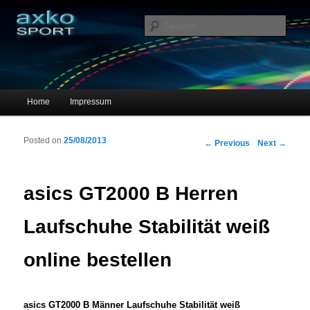
Sportschuhe, Sneakers & Laufschuhe – Shopping Guide
Sear
axko-sport – Sportschuhe online
Main menu
Home
Impressum
Skip to primary content
Skip to secondary content
Posted on
25/08/2013
Post navigation
←
Previous
Next
→
asics GT2000 B Herren
Laufschuhe Stabilität weiß
online bestellen
asics GT2000 B Männer Laufschuhe Stabilität weiß