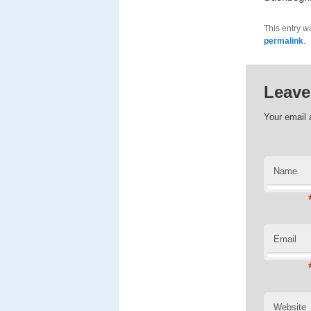
This entry w
permalink
.
Leave
Your email 
Name
Email
Website