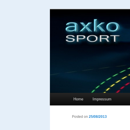
Sportschuhe, Sneakers & Lauf
axko-sport – 
Main menu
Home
Impressum
Skip to primary content
Skip to secondary content
Posted on
25/08/2013