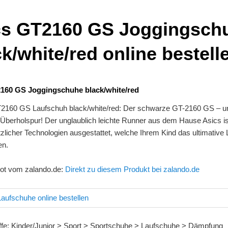
cs GT2160 GS Joggingsch
k/white/red online bestell
2160 GS Joggingschuhe black/white/red
160 GS Laufschuh black/white/red: Der schwarze GT-2160 GS – un
r Überholspur! Der unglaublich leichte Runner aus dem Hause Asics is
licher Technologien ausgestattet, welche Ihrem Kind das ultimative 
en.
ot vom zalando.de:
Direkt zu diesem Produkt bei zalando.de
ffe: Kinder/Junior > Sport > Sportschuhe > Laufschuhe > Dämpfung