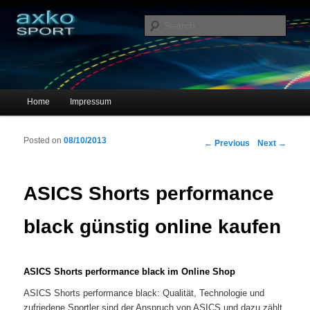
Sportschuhe, Sneakers & Laufschuhe – Shopping Guide
Sear
axko-sport – Sportschuhe online
Main menu
Home
Impressum
Skip to primary content
Skip to secondary content
Posted on
08/10/2013
Post navigation
←
Previous
Next
→
ASICS Shorts performance
black günstig online kaufen
ASICS Shorts performance black im Online Shop
ASICS Shorts performance black: Qualität, Technologie und
zufriedene Sportler sind der Anspruch von ASICS und dazu zählt,