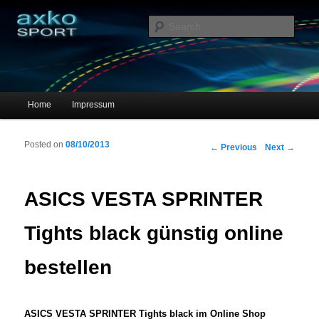
Sportschuhe, Sneakers & Laufschuhe – Shopping Guide
Sear
axko-sport – Sportschuhe online
Main menu
Home
Impressum
Skip to primary content
Skip to secondary content
Posted on
08/10/2013
Post navigation
←
Previous
Next
→
ASICS VESTA SPRINTER
Tights black günstig online
bestellen
ASICS VESTA SPRINTER Tights black im Online Shop