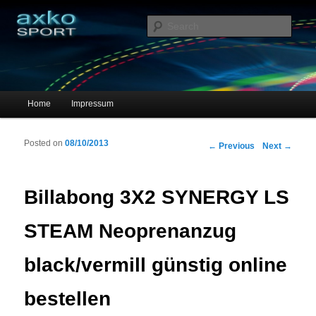
Sportschuhe, Sneakers & Laufschuhe – Shopping Guide
Sear
axko-sport – Sportschuhe online
Main menu
Home
Impressum
Skip to primary content
Skip to secondary content
Posted on
08/10/2013
Post navigation
←
Previous
Next
→
Billabong 3X2 SYNERGY LS
STEAM Neoprenanzug
black/vermill günstig online
bestellen