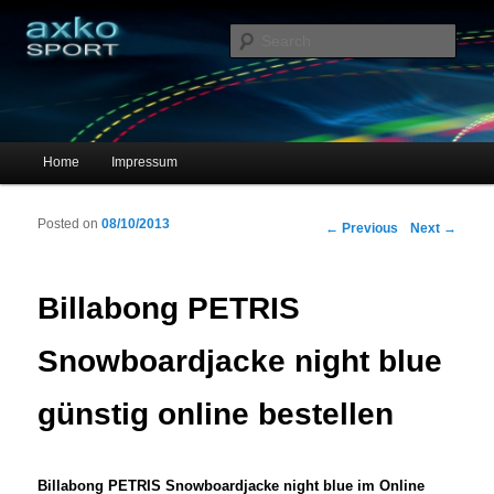
Sportschuhe, Sneakers & Laufschuhe – Shopping Guide
Sear
axko-sport – Sportschuhe online
Main menu
Home
Impressum
Skip to primary content
Skip to secondary content
Posted on
08/10/2013
Post navigation
←
Previous
Next
→
Billabong PETRIS
Snowboardjacke night blue
günstig online bestellen
Billabong PETRIS Snowboardjacke night blue im Online