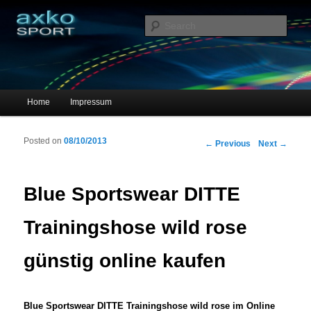
Sportschuhe, Sneakers & Laufschuhe – Shopping Guide
Sear
axko-sport – Sportschuhe online
Main menu
Home
Impressum
Skip to primary content
Skip to secondary content
Posted on
08/10/2013
Post navigation
←
Previous
Next
→
Blue Sportswear DITTE
Trainingshose wild rose
günstig online kaufen
Blue Sportswear DITTE Trainingshose wild rose im Online