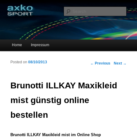
Sportschuhe, Sneakers & Laufschuhe – Shopping Guide
Sear
axko-sport – Sportschuhe online
Main menu
Home
Impressum
Skip to primary content
Skip to secondary content
Posted on
08/10/2013
Post navigation
←
Previous
Next
→
Brunotti ILLKAY Maxikleid
mist günstig online
bestellen
Brunotti ILLKAY Maxikleid mist im Online Shop