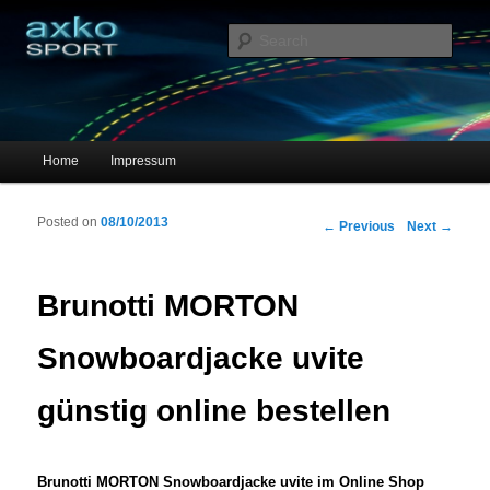
Sportschuhe, Sneakers & Laufschuhe – Shopping Guide
Sear
axko-sport – Sportschuhe online
Main menu
Home
Impressum
Skip to primary content
Skip to secondary content
Posted on
08/10/2013
Post navigation
←
Previous
Next
→
Brunotti MORTON
Snowboardjacke uvite
günstig online bestellen
Brunotti MORTON Snowboardjacke uvite im Online Shop