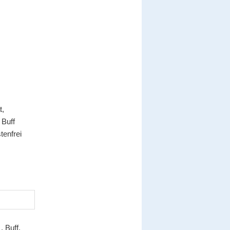
t,
 Buff
tenfrei
 Buff,