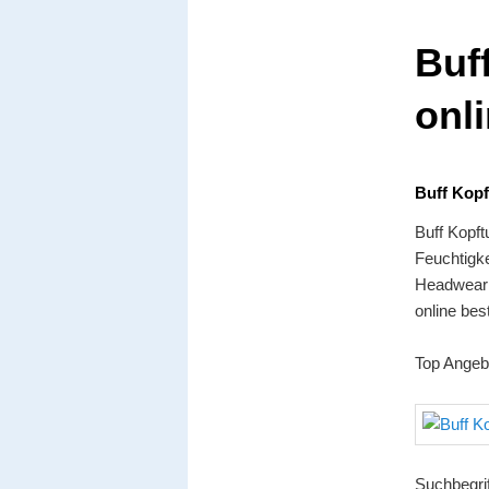
Buf
onli
Buff Kopf
Buff Kopf
Feuchtigke
Headwear 
online best
Top Angeb
Suchbegri