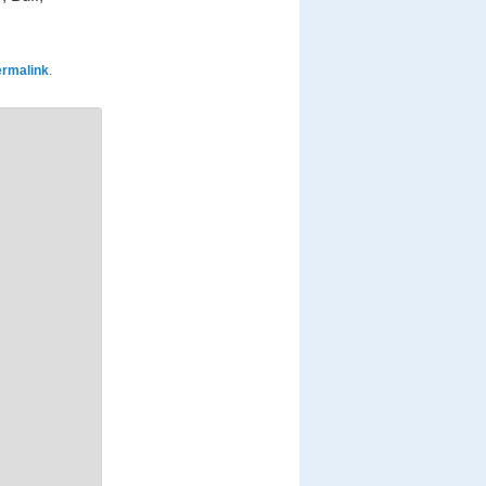
ermalink
.