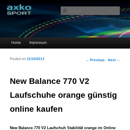
Sportschuhe, Sneakers & Laufschuhe – Shopping Guide
Sear
axko-sport – Sportschuhe online
Main menu
Home
Impressum
Skip to primary content
Skip to secondary content
Posted on
11/10/2013
Post navigation
←
Previous
Next
→
New Balance 770 V2
Laufschuhe orange günstig
online kaufen
New Balance 770 V2 Laufschuh Stabilität orange im Online