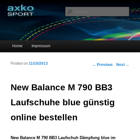
Sportschuhe, Sneakers & Laufschuhe – Shopping Guide
Sear
axko-sport – Sportschuhe online
Main menu
Home
Impressum
Skip to primary content
Skip to secondary content
Posted on
11/10/2013
Post navigation
←
Previous
Next
→
New Balance M 790 BB3
Laufschuhe blue günstig
online bestellen
New Balance M 790 BB3 Laufschuh Dämpfung blue im