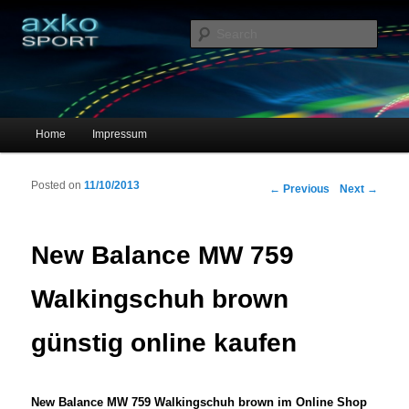
Sportschuhe, Sneakers & Laufschuhe – Shopping Guide
Sear
axko-sport – Sportschuhe online
Main menu
Home
Impressum
Skip to primary content
Skip to secondary content
Posted on
11/10/2013
Post navigation
←
Previous
Next
→
New Balance MW 759
Walkingschuh brown
günstig online kaufen
New Balance MW 759 Walkingschuh brown im Online Shop