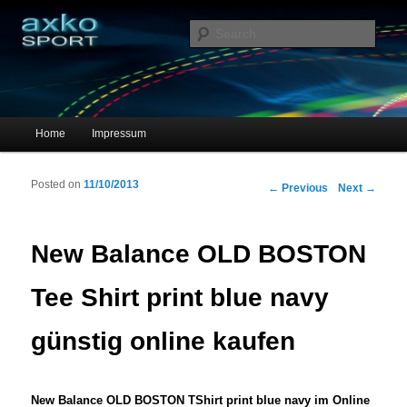
Sportschuhe, Sneakers & Laufschuhe – Shopping Guide
Sear
axko-sport – Sportschuhe online
Main menu
Home
Impressum
Skip to primary content
Skip to secondary content
Posted on
11/10/2013
Post navigation
←
Previous
Next
→
New Balance OLD BOSTON
Tee Shirt print blue navy
günstig online kaufen
New Balance OLD BOSTON TShirt print blue navy im Online