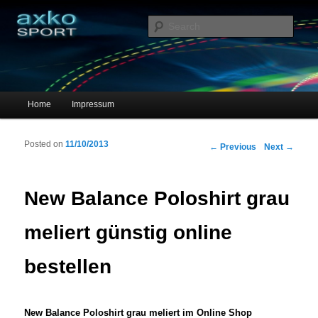
Sportschuhe, Sneakers & Laufschuhe – Shopping Guide
Sear
axko-sport – Sportschuhe online
Main menu
Home
Impressum
Skip to primary content
Skip to secondary content
Posted on
11/10/2013
Post navigation
←
Previous
Next
→
New Balance Poloshirt grau
meliert günstig online
bestellen
New Balance Poloshirt grau meliert im Online Shop