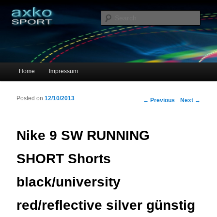
Sportschuhe, Sneakers & Laufschuhe – Shopping Guide
Sear
axko-sport – Sportschuhe online
Main menu
Home
Impressum
Skip to primary content
Skip to secondary content
Posted on
12/10/2013
Post navigation
←
Previous
Next
→
Nike 9 SW RUNNING
SHORT Shorts
black/university
red/reflective silver günstig