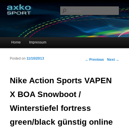
Sportschuhe, Sneakers & Laufschuhe – Shopping Guide
Sear
axko-sport – Sportschuhe online
Main menu
Home
Impressum
Skip to primary content
Skip to secondary content
Posted on
11/10/2013
Post navigation
←
Previous
Next
→
Nike Action Sports VAPEN
X BOA Snowboot /
Winterstiefel fortress
green/black günstig online