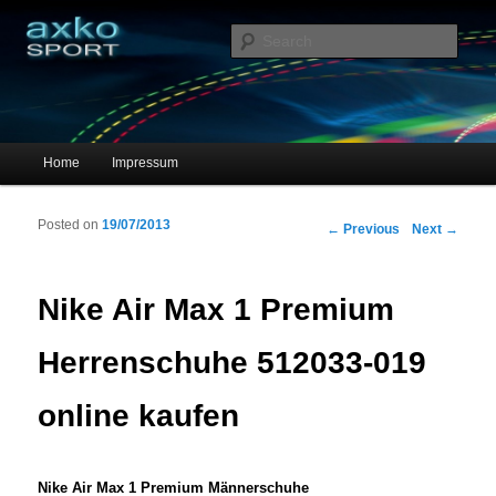
Sportschuhe, Sneakers & Laufschuhe – Shopping Guide
Sear
axko-sport – Sportschuhe online
Main menu
Home
Impressum
Skip to primary content
Skip to secondary content
Posted on
19/07/2013
Post navigation
←
Previous
Next
→
Nike Air Max 1 Premium
Herrenschuhe 512033-019
online kaufen
Nike Air Max 1 Premium Männerschuhe