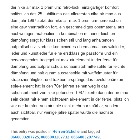
der nike air max 1 premium: retro-look, einzigartiger komfort
anlässlich des 25. jubiläums des allerersten nike air max aus
dem jahr 1987 setzt der nike air max 1 premium-herrenschuh
eine gewinnertradition fort. ein geschmeidiges obermaterial aus
hochwertigen materialien in kombination mit einer leichten
dämpfung sorgt für klassischen stil und lang anhaltenden
aufprallschutz. vorteile kombiniertes obermaterial aus wildleder,
leder und kunstleder für eine erstklassige passform und ein
hervorragendes tragegefühl max air-element in der ferse für
dämpfung und aufprallschutz schaumstoffmittelsohle für leichte
dämpfung und halt gummiaussensohle mit waffelmuster für
strapazierfähigkeit und traktion ursprünge das revolutionäre air-
sole-element hat in den 70er jahren seinen weg in das
schuhsortiment von nike gefunden. 1987 feierte dann der air max
sein debüt mit einem sichtbaren air-element in der ferse. plötzlich
war der komfort von air-sole nicht mehr nur spürbar, sondern
auch sichtbar. nur wenige jahre später wurde die nächste
generation
This entry was posted in
Herren-Schuhe
and tagged
0666003207725
,
0666003207732
,
0666003207749
,