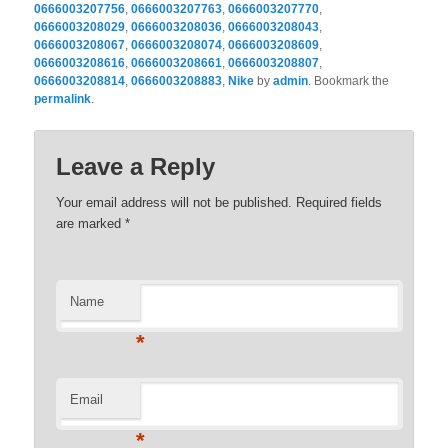
0666003207756
,
0666003207763
,
0666003207770
,
0666003208029
,
0666003208036
,
0666003208043
,
0666003208067
,
0666003208074
,
0666003208609
,
0666003208616
,
0666003208661
,
0666003208807
,
0666003208814
,
0666003208883
,
Nike
by
admin
. Bookmark the
permalink
.
Leave a Reply
Your email address will not be published. Required fields
are marked
*
Name
*
Email
*