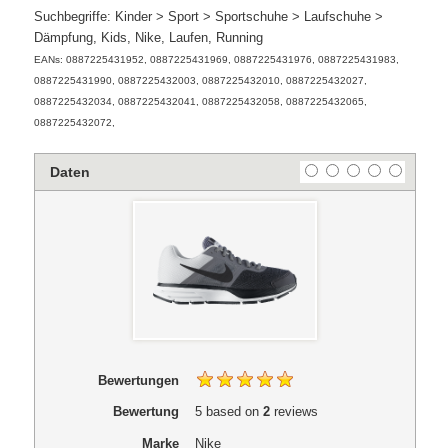
Suchbegriffe: Kinder > Sport > Sportschuhe > Laufschuhe >
Dämpfung, Kids, Nike, Laufen, Running
EANs: 0887225431952, 0887225431969, 0887225431976, 0887225431983,
0887225431990, 0887225432003, 0887225432010, 0887225432027,
0887225432034, 0887225432041, 0887225432058, 0887225432065,
0887225432072,
Daten
Bewertungen
Bewertung
5
based on
2
reviews
Marke
Nike