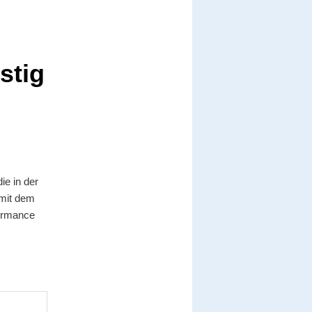
stig
e in der
 mit dem
formance