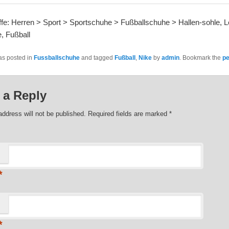
fe: Herren > Sport > Sportschuhe > Fußballschuhe > Hallen-sohle, Le
e, Fußball
as posted in
Fussballschuhe
and tagged
Fußball
,
Nike
by
admin
. Bookmark the
pe
 a Reply
address will not be published. Required fields are marked
*
*
*