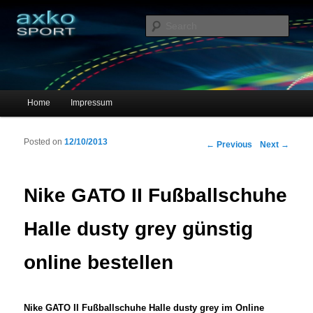
Sportschuhe, Sneakers & Laufschuhe – Shopping Guide
Sear
axko-sport – Sportschuhe online
Main menu
Home
Impressum
Skip to primary content
Skip to secondary content
Posted on
12/10/2013
Post navigation
←
Previous
Next
→
Nike GATO II Fußballschuhe
Halle dusty grey günstig
online bestellen
Nike GATO II Fußballschuhe Halle dusty grey im Online