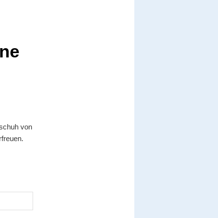
ine
fschuh von
rfreuen.