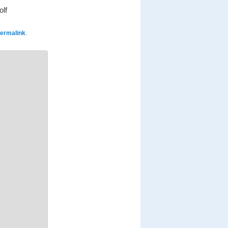
olf
ermalink
.