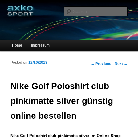
Sportschuhe, Sneakers & Laufschuhe – Shopping Guide
Sear
axko-sport – Sportschuhe online
Main menu
Home
Impressum
Skip to primary content
Skip to secondary content
Posted on
12/10/2013
Post navigation
←
Previous
Next
→
Nike Golf Poloshirt club
pink/matte silver günstig
online bestellen
Nike Golf Poloshirt club pink/matte silver im Online Shop