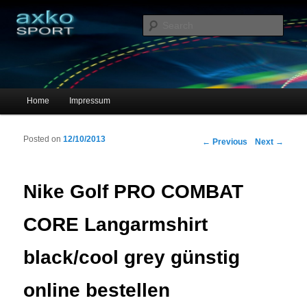
Sportschuhe, Sneakers & Laufschuhe – Shopping Guide
Sear
axko-sport – Sportschuhe online
Main menu
Home
Impressum
Skip to primary content
Skip to secondary content
Posted on
12/10/2013
Post navigation
←
Previous
Next
→
Nike Golf PRO COMBAT
CORE Langarmshirt
black/cool grey günstig
online bestellen